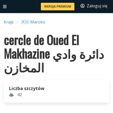
Zaloguj się
WERSJA PREMIUM
Kraje
🇲🇦 Maroko
cercle de Oued El
Makhazine دائرة وادي
المخازن
Liczba szczytów
42