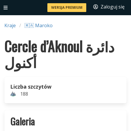
Zaloguj się
WERSJA PREMIUM
Kraje
🇲🇦 Maroko
Cercle d’Aknoul دائرة
أكنول
Liczba szczytów
188
Galeria