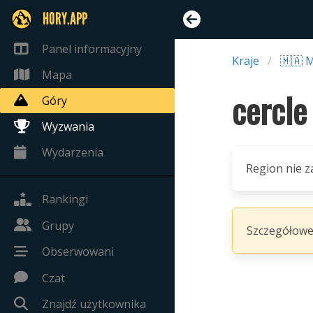
HORY.APP
Panel informacyjny
Kraje
🇲🇦 
Mapa
cercle
Góry
Wyzwania
Wydarzenia
Region nie z
Rankingi
Grupy
Szczegółowe
Obserwowani
Czat
Znajdź użytkownika