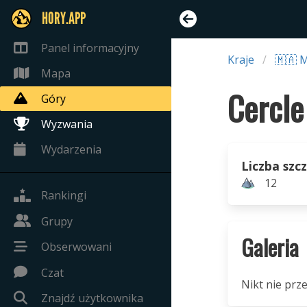
HORY.APP
Panel informacyjny
Kraje
🇲🇦 
Mapa
Góry
Wyzwania
Wydarzenia
Liczba szc
12
Rankingi
Grupy
Galeria
Obserwowani
Czat
Nikt nie prze
Znajdź użytkownika