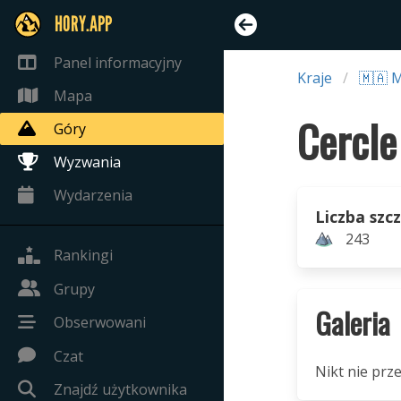
HORY.APP
Panel informacyjny
Kraje
🇲🇦 
Mapa
Cercle
Góry
Wyzwania
Wydarzenia
Liczba szc
243
Rankingi
Grupy
Galeria
Obserwowani
Czat
Nikt nie prze
Znajdź użytkownika