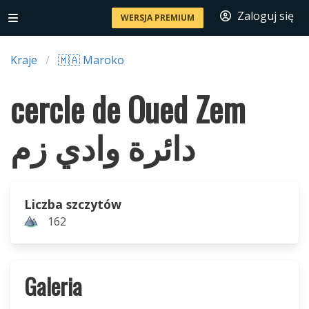
Zaloguj się
WERSJA PREMIUM
Kraje
🇲🇦 Maroko
cercle de Oued Zem
دائرة وادي زم
Liczba szczytów
162
Galeria