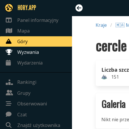
HORY.APP
Panel informacyjny
Kraje
🇲🇦 
Mapa
Góry
Wyzwania
Wydarzenia
Liczba szc
151
Rankingi
Grupy
Galeria
Obserwowani
Czat
Nikt nie prze
Znajdź użytkownika