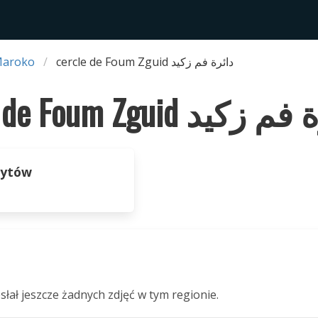
Maroko
cercle de Foum Zguid دائرة فم زكيد
cercle de Foum Zguid كيد
zytów
słał jeszcze żadnych zdjęć w tym regionie.