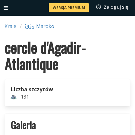
Zaloguj się
WERSJA PREMIUM
Kraje
🇲🇦 Maroko
cercle d'Agadir-
Atlantique
Liczba szczytów
131
Galeria