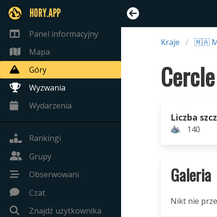
HORY.APP
Panel informacyjny
Kraje
🇲🇦 
Mapa
Góry
Wyzwania
Wydarzenia
Liczba szc
140
Rankingi
Grupy
Galeria
Obserwowani
Czat
Nikt nie prze
Znajdź użytkownika