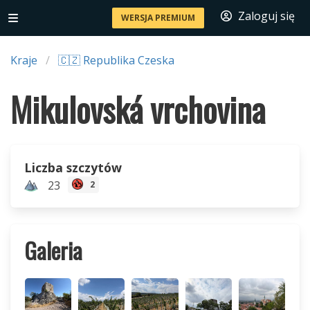
Zaloguj się
WERSJA PREMIUM
Kraje
🇨🇿 Republika Czeska
Mikulovská vrchovina
Liczba szczytów
23
2
Galeria