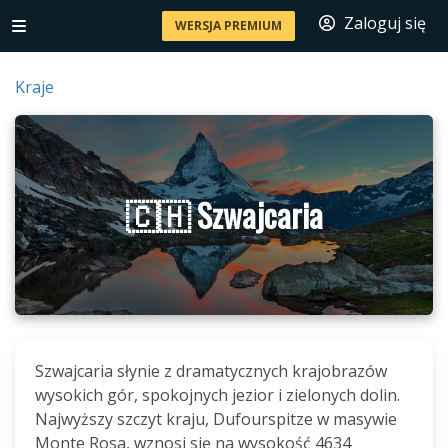
Zaloguj się
WERSJA PREMIUM
Kraje
🇨🇭 Szwajcaria
Szwajcaria słynie z dramatycznych krajobrazów
wysokich gór, spokojnych jezior i zielonych dolin.
Najwyższy szczyt kraju, Dufourspitze w masywie
Monte Rosa, wznosi się na wysokość 4634