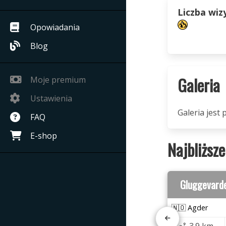
Liczba wiz
Opowiadania
Blog
Galeria
Moje premium
Ustawienia
Galeria jest 
FAQ
E-shop
Najbliższe
Gluggevard
🇳🇴 Agder