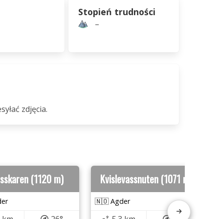
Stopień trudności
–
syłać zdjęcia.
nsskaren (1120 m)
Kvislevassnuten (1071 m)
der
🇳🇴 Agder