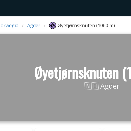
Norwegia
Agder
Øyetjørnsknuten (1060 m)
Øyetjørnsknuten (
🇳🇴 Agder