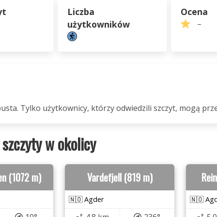
yt
Liczba
Ocena
użytkowników
–
pusta. Tylko użytkownicy, którzy odwiedzili szczyt, mogą prze
 szczyty w okolicy
en (1072 m)
Vardefjell (819 m)
Rei
🇳🇴 Agder
🇳🇴 Ag