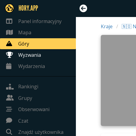
HORY.APP
Panel informacyjny
Kraje
🇳🇴 
Mapa
Góry
Wyzwania
Wydarzenia
Rankingi
Grupy
Obserwowani
Czat
Znajdź użytkownika