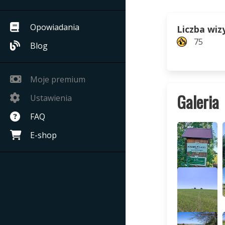
Opowiadania
Liczba wiz
75
Blog
Moje premium
Galeria
Ustawienia
FAQ
E-shop