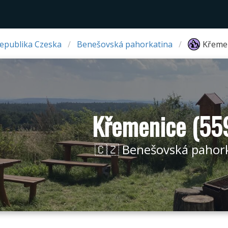
Republika Czeska
Benešovská pahorkatina
Křemen
Křemenice (55
🇨🇿 Benešovská pahor