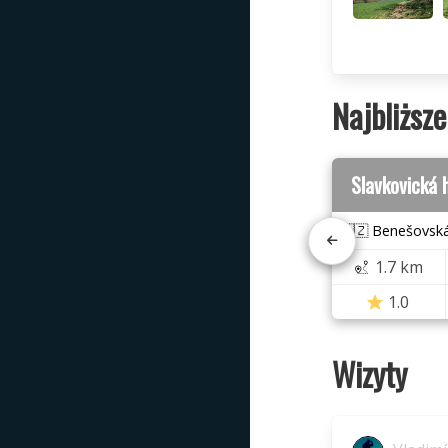
Najbliższe
Slavkovická 
🇨🇿 Benešovská
1.7 km
1.0
Wizyty