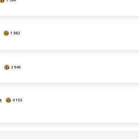
1 764
1 882
s
2 940
M
4 153