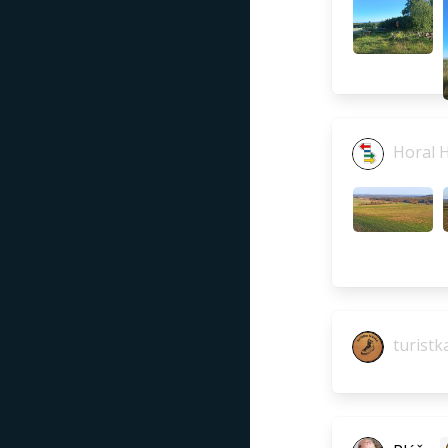
Horal 
turistk