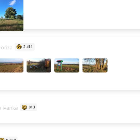
Honza
2 411
a ivanka
813