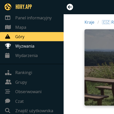
HORY.APP
Panel informacyjny
Kraje
🇨🇿 
Mapa
Góry
Wyzwania
Wydarzenia
Rankingi
Grupy
Obserwowani
Czat
Znajdź użytkownika