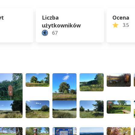
yt
Liczba
Ocena
użytkowników
3.5
67