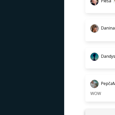
Pléša
Danina
Dandy
Pepča
WOW