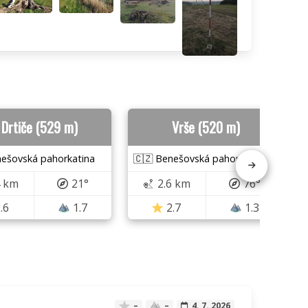
 Drtiče (529 m)
Vrše (520 m)
nešovská pahorkatina
🇨🇿 Benešovská pahorkatina
4 km
21°
2.6 km
76°
.6
1.7
2.7
1.3
–
–
4. 7. 2026