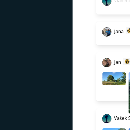
Vladimí
Jana
Jan
Vašek S