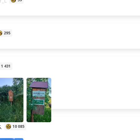
r_L
295
1 431
.
10 085