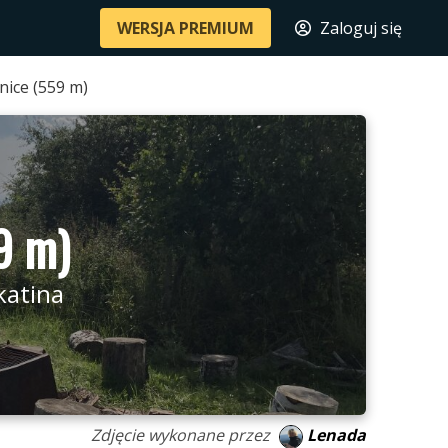
WERSJA PREMIUM
Zaloguj się
ice (559 m)
9 m)
katina
Zdjęcie wykonane przez
Lenada