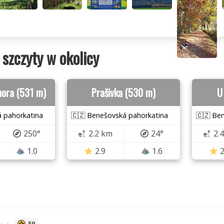
 szczyty w okolicy
hora (531 m)
Prašivka (530 m)
U
 pahorkatina
🇨🇿 Benešovská pahorkatina
🇨🇿 Be
250°
2.2 km
24°
2.
1.0
2.9
1.6
2
59