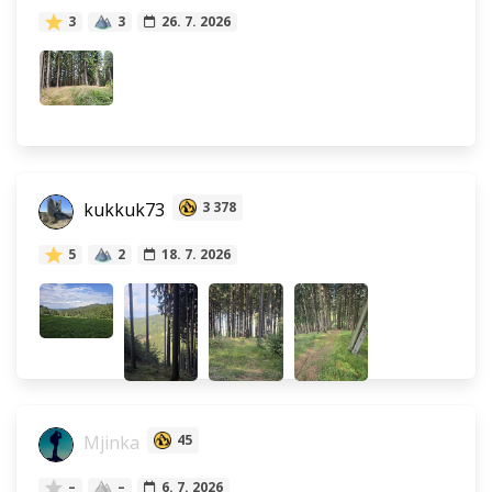
3
3
26. 7. 2026
kukkuk73
3 378
5
2
18. 7. 2026
Mjinka
45
–
–
6. 7. 2026