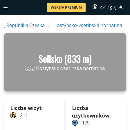
Zaloguj się
WERSJA PREMIUM
🇿 Republika Czeska
Hostýnsko-vsetínská hornatina
Solisko (833 m)
🇨🇿 Hostýnsko-vsetínská hornatina
Liczba wizyt
Liczba
211
użytkowników
179