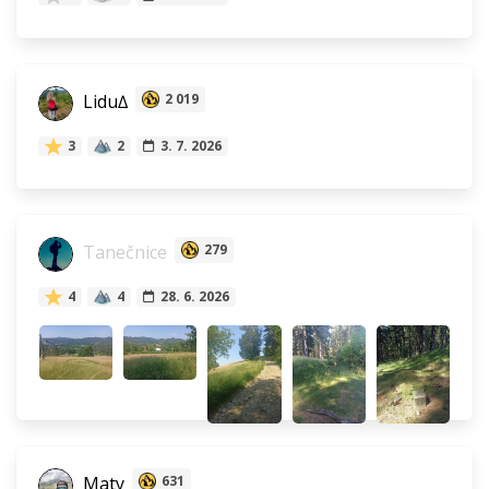
Lidu∆
2 019
3
2
3. 7. 2026
Tanečnice
279
4
4
28. 6. 2026
Maty
631