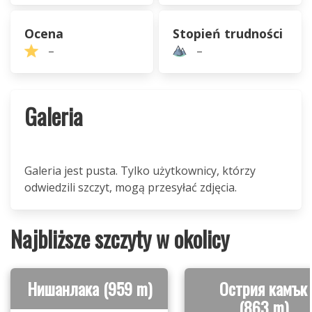
Ocena
Stopień trudności
–
–
Galeria
Galeria jest pusta. Tylko użytkownicy, którzy
odwiedzili szczyt, mogą przesyłać zdjęcia.
Najbliższe szczyty w okolicy
Нишанлака (959 m)
Острия камък
(863 m)