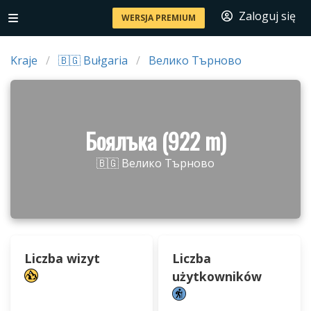
Zaloguj się
WERSJA PREMIUM
Kraje
🇧🇬 Bułgaria
Велико Търново
Боялъка (922 m)
🇧🇬 Велико Търново
Liczba wizyt
Liczba
użytkowników